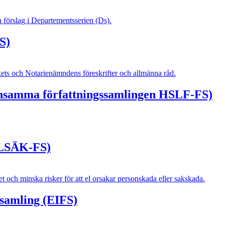
h förslag i Departementsserien (Ds).
S)
ets och Notarienämndens föreskrifter och allmänna råd.
ensamma författningssamlingen HSLF-FS)
(ELSÄK-FS)
t och minska risker för att el orsakar personskada eller sakskada.
samling (EIFS)