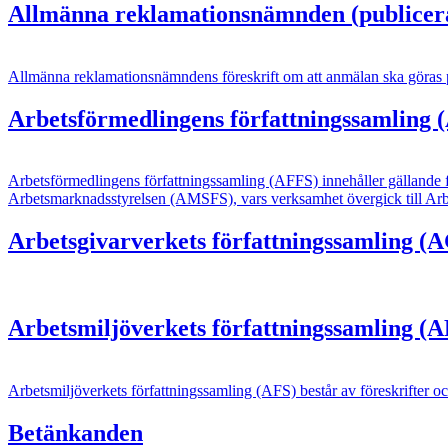
Allmänna reklamationsnämnden (publicera
Allmänna reklamationsnämndens föreskrift om att anmälan ska göras på
Arbetsförmedlingens författningssamling 
Arbetsförmedlingens författningssamling (AFFS) innehåller gällande fö
Arbetsmarknadsstyrelsen (AMSFS), vars verksamhet övergick till Arb
Arbetsgivarverkets författningssamling 
Arbetsmiljöverkets författningssamling (A
Arbetsmiljöverkets författningssamling (AFS) består av föreskrifter o
Betänkanden