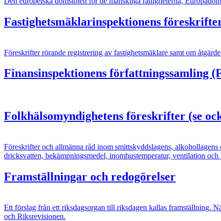
Den europeiska domstolen för de mänskliga rättigheterna, Europadom
Fastighetsmäklarinspektionens föreskrifter
Föreskrifter rörande registrering av fastighetsmäklare samt om åtgärde
Finansinspektionens författningssamling 
Folkhälsomyndighetens föreskrifter (se 
Föreskrifter och allmänna råd inom smittskyddslagens, alkohollagens
dricksvatten, bekämpningsmedel, inomhustemperatur, ventilation och b
Framställningar och redogörelser
Ett förslag från ett riksdagsorgan till riksdagen kallas framställnin
och Riksrevisionen.