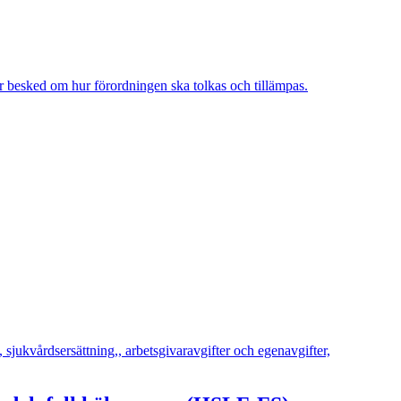
er besked om hur förordningen ska tolkas och tillämpas.
d, sjukvårdsersättning,, arbetsgivaravgifter och egenavgifter,