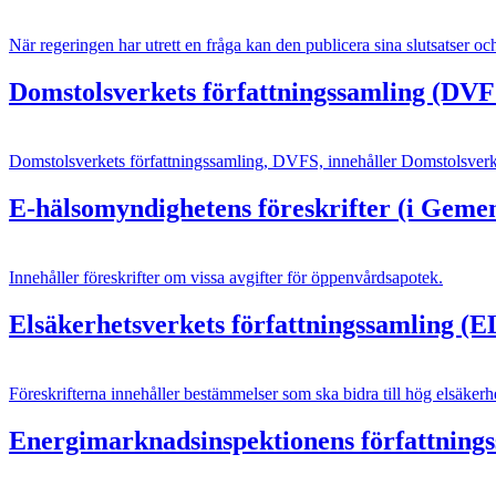
När regeringen har utrett en fråga kan den publicera sina slutsatser oc
Domstolsverkets författningssamling (DVF
Domstolsverkets författningssamling, DVFS, innehåller Domstolsverk
E-hälsomyndighetens föreskrifter (i Gem
Innehåller föreskrifter om vissa avgifter för öppenvårdsapotek.
Elsäkerhetsverkets författningssamling 
Föreskrifterna innehåller bestämmelser som ska bidra till hög elsäkerhe
Energimarknadsinspektionens författnings