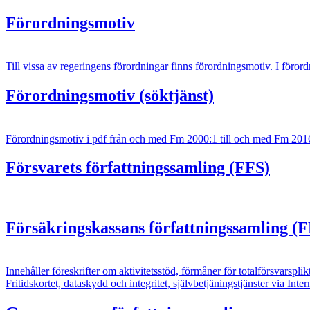
Förordningsmotiv
Till vissa av regeringens förordningar finns förordningsmotiv. I föror
Förordningsmotiv (söktjänst)
Förordningsmotiv i pdf från och med Fm 2000:1 till och med Fm 201
Försvarets författningssamling (FFS)
Försäkringskassans författningssamling (
Innehåller föreskrifter om aktivitetsstöd, förmåner för totalförsvarsplik
Fritidskortet, dataskydd och integritet, självbetjäningstjänster via Inter