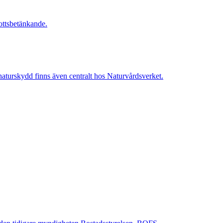
kottsbetänkande.
 naturskydd finns även centralt hos Naturvårdsverket.