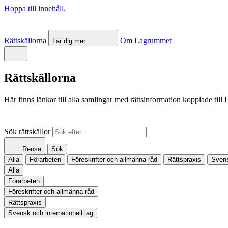
Hoppa till innehåll.
Rättskällorna
Om Lagrummet
Lär dig mer
Rättskällorna
Här finns länkar till alla samlingar med rättsinformation kopplade til
Sök rättskällor
Rensa
Sök
Alla
Förarbeten
Föreskrifter och allmänna råd
Rättspraxis
Svens
Alla
Förarbeten
Föreskrifter och allmänna råd
Rättspraxis
Svensk och internationell lag