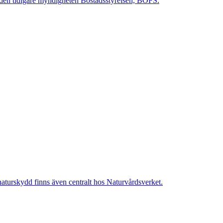
av den tidigare myndigheten Bostadsstyrelsen, BOFS.
 naturskydd finns även centralt hos Naturvårdsverket.