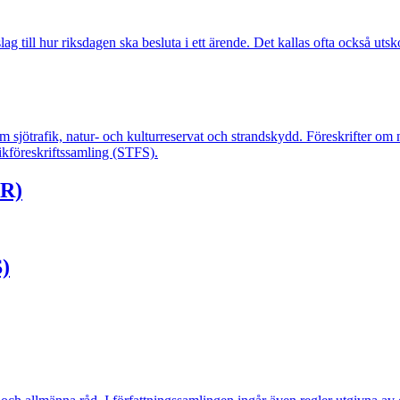
ag till hur riksdagen ska besluta i ett ärende. Det kallas ofta också uts
om sjötrafik, natur- och kulturreservat och strandskydd. Föreskrifter om
fikföreskriftssamling (STFS).
AR)
)