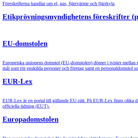
Föreskrifterna handlar om el, gas, fjärrvärme och fjärrkyla
Etikprövningsmyndighetens föreskrifter (pu
EU-domstolen
Europeiska unionens domstol (EU-domstolen) dömer i tvister mellan m
mål som rör enskilda personer och företag samt en personaldomstol so
EUR-Lex
EUR-Lex är en portal till gällande EU-rätt. På EUR-Lex finns olika d
officiella tidning (EUT).
Europadomstolen