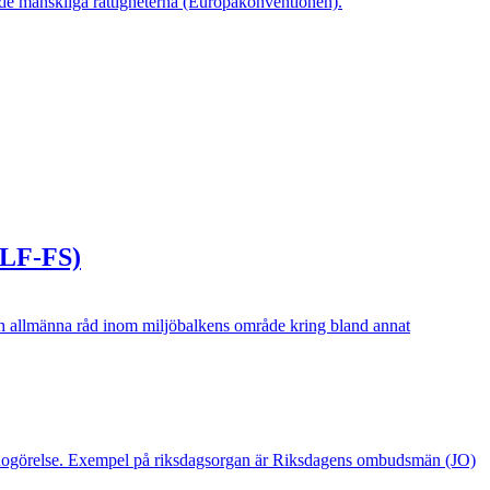
de mänskliga rättigheterna (Europakonventionen).
SLF-FS)
ch allmänna råd inom miljöbalkens område kring bland annat
 en redogörelse. Exempel på riksdagsorgan är Riksdagens ombudsmän (JO)