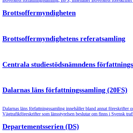
Boverkets författningssamling, BFS, innehåller Boverkets föreskrifte
Brottsoffermyndigheten
Brottsoffermyndighetens referatsamling
Centrala studiestödsnämndens författnin
Dalarnas läns författningssamling (20FS)
Dalarnas läns författningssamling innehåller bland annat föreskrifter 
Vägtrafikföreskrifter som länsstyrelsen beslutar om finns i Svensk tra
Departementsserien (DS)