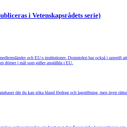
bliceras i Vetenskapsrådets serie)
edlemsländer och EU:s institutioner. Domstolen har också i uppgift at
m dömer i mål som gäller anställda i EU.
atabaser där du kan söka bland fördrag och lagstiftning, men även rätt