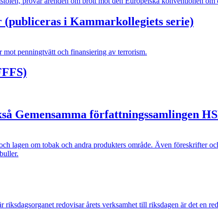
stolen, prövar ärenden om brott mot den Europeiska konventionen om 
 (publiceras i Kammarkollegiets serie)
r mot penningtvätt och finansiering av terrorism.
(FFFS)
också Gemensamma författningssamlingen H
 och lagen om tobak och andra produkters område. Även föreskrifter o
uller.
g. När riksdagsorganet redovisar årets verksamhet till riksdagen är det