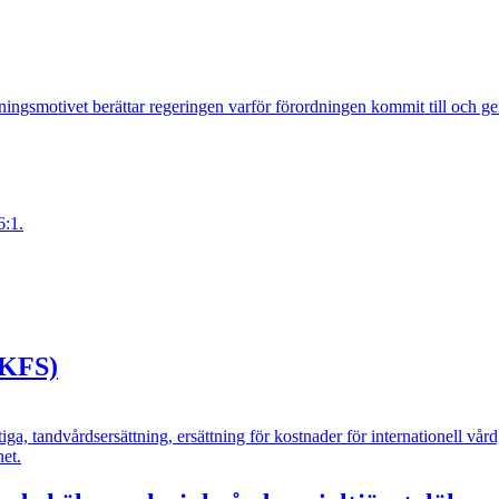
dningsmotivet berättar regeringen varför förordningen kommit till och g
6:1.
FKFS)
tiga, tandvårdsersättning, ersättning för kostnader för internationell vår
net.