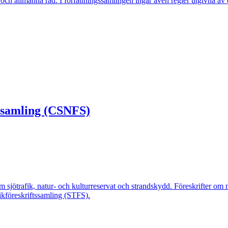
r och allmänna råd. I författningssamlingen ingår även regler utgivna 
gssamling (CSNFS)
om sjötrafik, natur- och kulturreservat och strandskydd. Föreskrifter om
fikföreskriftssamling (STFS).