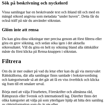
Sök på beskrivning och nyckelord
Vissa samlingar har en beskrivande text och ibland till och med en
mängd sökord angivna som metadata “under huven”. Detta får du
också träff på när du använder sökrutan.
Glöm inte att rensa
Du kan göra dina sökningar mer precisa genom att först filtrera eller
göra en grov sökning, och sedan söka igen i det aktuella
sökresultatet. Vill du göra en helt ny sökning bland alla rättskällor
måste du först klicka på Rensa-knappen i sökrutan.
Filtrera
Om du är mer osäker på vad du letar efter kan du gå via menyvalet
Rättskällorna, där alla samlingar finns samlade i bokstavsordning
och kategoriserade så att det går att få en viss överblick och klicka
sig fram till ett smalare urval.
Börja med att välja Förarbeten, Föreskrifter och allmänna råd,
Rättspraxis eller Svensk och internationell lag. Därefter finns det
olika kategorier att välja på som ytterligare hjälp att hitta den samling
av rättsinformation som du är ute efter.