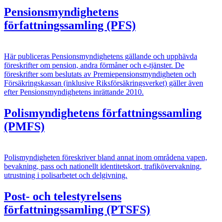
Pensionsmyndighetens
författningssamling (PFS)
Här publiceras Pensionsmyndighetens gällande och upphävda
föreskrifter om pension, andra förmåner och e-tjänster. De
föreskrifter som beslutats av Premiepensionsmyndigheten och
Försäkringskassan (inklusive Riksförsäkringsverket) gäller även
efter Pensionsmyndighetens inrättande 2010.
Polismyndighetens författningssamling
(PMFS)
Polismyndigheten föreskriver bland annat inom områdena vapen,
bevakning, pass och nationellt identitetskort, trafikövervakning,
utrustning i polisarbetet och delgivning.
Post- och telestyrelsens
författningssamling (PTSFS)