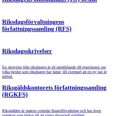
Riksdagsförvaltningens
författningssamling (RFS)
Riksdagsskrivelser
En skrivelse från riksdagen är ett meddelande till regeringen om
vilka beslut som riksdagen har fattat, till exempel att en ny lag är
införd.
Riksgäldskontorets författningssamling
(RGKFS)
Riksgälden är statens centrala finansförvaltning och har även
uppdrag som bidrar till att värna finansiell stabilitet.