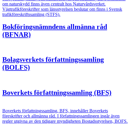
om naturskydd finns även centralt hos Naturvårdsverket.
Vägtrafikföreskrifter som länsstyrelsen beslutar om finns i Svensk
trafikföreskriftssamling (STFS).
Bokföringsnämndens allmänna råd
(BFNAR)
Bolagsverkets författningssamling
(BOLFS)
Boverkets författningssamling (BFS)
Boverkets författningssamling, BFS, innehåller Boverkets
föreskrifter och allmänna råd. I författningssamlingen ingår även
regler utgivna av den tidigare myndigheten Bostadsstyrelsen, BOFS.