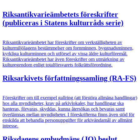
Riksantikvarieämbetets föreskrifter
(publiceras i Statens kulturråds serie)
Riksantikvarieämbetet har föreskrifter om verkställigheten av
kulturmiljölagens bestämmelser om fornminnen, byggnadsminnen,
kyrkliga kulturminnen och utförsel av vissa äldre kulturföremål.
Riksantikvarieämbetet har även föreskrifter om utmärkning av
kulturegendom enligt totalförsvarets folkrättsförordning.
Riksarkivets författningssamling (RA-FS)
Föreskrifter om till exempel gallring (att förstöra allmäna handlingar)
hos alla myndigheter, krav på arkivlokaler, hur handlingar ska
hanteras, förvaras, skyddas, kunna återsökas och bevaras samt
överlämnas mellan myndigheter. I föreskrifterna finns även stöd för
enskilda att behandla personuppgifter för arkivändamål av allmänt
intresse.
Riksdagens ombudmäns (JO) beslut