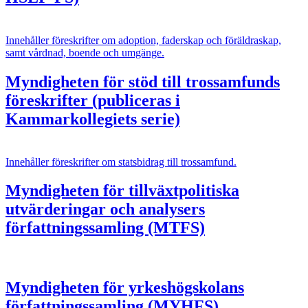
Innehåller föreskrifter om adoption, faderskap och föräldraskap,
samt vårdnad, boende och umgänge.
Myndigheten för stöd till trossamfunds
föreskrifter (publiceras i
Kammarkollegiets serie)
Innehåller föreskrifter om statsbidrag till trossamfund.
Myndigheten för tillväxtpolitiska
utvärderingar och analysers
författningssamling (MTFS)
Myndigheten för yrkeshögskolans
författningssamling (MYHFS)