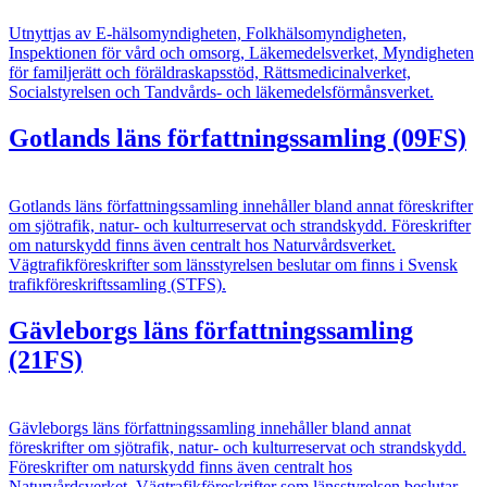
Utnyttjas av E-hälsomyndigheten, Folkhälsomyndigheten,
Inspektionen för vård och omsorg, Läkemedelsverket, Myndigheten
för familjerätt och föräldraskapsstöd, Rättsmedicinalverket,
Socialstyrelsen och Tandvårds- och läkemedelsförmånsverket.
Gotlands läns författningssamling (09FS)
Gotlands läns författningssamling innehåller bland annat föreskrifter
om sjötrafik, natur- och kulturreservat och strandskydd. Föreskrifter
om naturskydd finns även centralt hos Naturvårdsverket.
Vägtrafikföreskrifter som länsstyrelsen beslutar om finns i Svensk
trafikföreskriftssamling (STFS).
Gävleborgs läns författningssamling
(21FS)
Gävleborgs läns författningssamling innehåller bland annat
föreskrifter om sjötrafik, natur- och kulturreservat och strandskydd.
Föreskrifter om naturskydd finns även centralt hos
Naturvårdsverket. Vägtrafikföreskrifter som länsstyrelsen beslutar