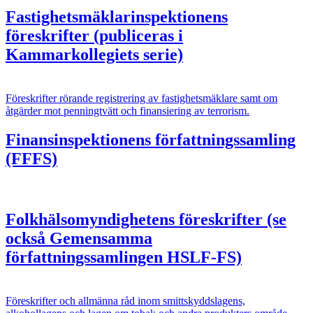
Fastighetsmäklarinspektionens
föreskrifter (publiceras i
Kammarkollegiets serie)
Föreskrifter rörande registrering av fastighetsmäklare samt om
åtgärder mot penningtvätt och finansiering av terrorism.
Finansinspektionens författningssamling
(FFFS)
Folkhälsomyndighetens föreskrifter (se
också Gemensamma
författningssamlingen HSLF-FS)
Föreskrifter och allmänna råd inom smittskyddslagens,