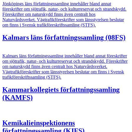
Jönköpings läns författningssamling innehåller bland annat
föreskrifter om sjötrafik, natur- och kulturreservat och strandskydd.
Föreskrifter om naturskydd finns även centralt hos
Naturvårdsverket. Vägtrafikföreskrifter som länsstyrelsen beslutar
om finns i Svensk trafikföreskriftssamling (STFS).
Kalmars läns författningssamling (08FS)
Kalmars läns författningssamling innehåller bland annat föreskrifter
om sjötrafik, natur- och kulturreservat och strandskydd. Föreskrifter
om naturskydd finns även centralt hos Naturvårdsverket.
Vägtrafikföreskrifter som länsstyrelsen beslutar om finns i Svensk
trafikföreskriftssamling (STFS).
Kammarkollegiets författningssamling
(KAMFS)
Kemikalieinspektionens
författningssamling (KIFS)