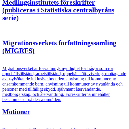
Medlingsinstitutets föreskrifter
(publiceras i Statistiska centralbyråns
serie)
Migrationsverkets författningssamling
(MIGRFS)
Migrationsverket är förvaltningsmyndighet för frågor som rör
uppehållstillstånd, arbetstillstånd, uppehållsrätt, visering, mottagande
av asylsökande inklusive boenden, anvisning till kommuner av
ensamkommande barn, anvisning till kommuner av nyanlända och
personer med tillfälligt skydd, självmant återvändande,
medborgarskap, och återvandring. Föreskrifterna innehåller
bestämmelser på dessa områden.
Motioner