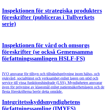
Inspektionen för strategiska produkters
föreskrifter (publiceras i Tullverkets
serie)
Inspektionen för vård och omsorgs
föreskrifter (se också Gemensamma
författningssamlingen HSLF-FS)
IVO ansvarar för tillsyn och tillståndsprövning inom hälso- och
sjukvård, socialtjänst och verksamhet enligt lagen om stöd och
service till vissa funktionshindrade (LSS). Myndigheten ansvarar
även för prövning av klagomål enligt patientsäkerhetslagen och de
flesta föreskrifterna berör detta område.
Integritetsskyddsmyndighetens
författningssamling (IMYFS)