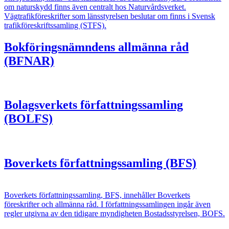
om naturskydd finns även centralt hos Naturvårdsverket.
Vägtrafikföreskrifter som länsstyrelsen beslutar om finns i Svensk
trafikföreskriftssamling (STFS).
Bokföringsnämndens allmänna råd
(BFNAR)
Bolagsverkets författningssamling
(BOLFS)
Boverkets författningssamling (BFS)
Boverkets författningssamling, BFS, innehåller Boverkets
föreskrifter och allmänna råd. I författningssamlingen ingår även
regler utgivna av den tidigare myndigheten Bostadsstyrelsen, BOFS.