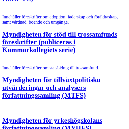
Innehåller föreskrifter om adoption, faderskap och föräldraskap,
samt vårdnad, boende och umgänge.
Myndigheten för stöd till trossamfunds
föreskrifter (publiceras i
Kammarkollegiets serie)
Innehåller föreskrifter om statsbidrag till trossamfund.
Myndigheten för tillväxtpolitiska
utvärderingar och analysers
författningssamling (MTFS)
Myndigheten för yrkeshögskolans
författningssamling (MYHFS)