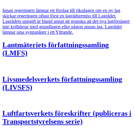
Innan regeringen lämnar ett förslag till riksdagen om en ny lag
skickar regeringen oftast först en lagrådsremiss till Lagrådet.
Lagrådets uppgift är bland annat att granska att det nya lagförslaget
inte kolliderar med grundlagen eller någon annan lag. Lagrådet
lämnar sina synpunkter i ett Yttrande.
Lantmäteriets författningssamling
(LMFS)
Livsmedelsverkets författningssamling
(LIVSFS)
Luftfartsverkets föreskrifter (publiceras i
Transportstyrelsens serie)