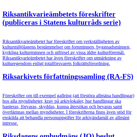
Riksantikvarieämbetets föreskrifter
(publiceras i Statens kulturråds serie)
Riksantikvarieämbetet har föreskrifter om verkställigheten av
kulturmiljölagens bestämmelser om fornminnen, byggnadsminnen,
kyrkliga kulturminnen och utförsel av vissa äldre kulturföremål.
Riksantikvarieämbetet har även föreskrifter om utmärkning av
kulturegendom enligt totalförsvarets folkrättsförordning.
Riksarkivets författningssamling (RA-FS)
Föreskrifter om till exempel gallring (att förstöra allmäna handlingar)
hos alla myndigheter, krav på arkivlokaler, hur handlingar ska
hanteras, förvaras, skyddas, kunna återsökas och bevaras samt
överlämnas mellan myndigheter. I föreskrifterna finns även stöd för
enskilda att behandla personuppgifter för arkivändamål av allmänt
intresse.
Riksdagens ombudmäns (JO) beslut