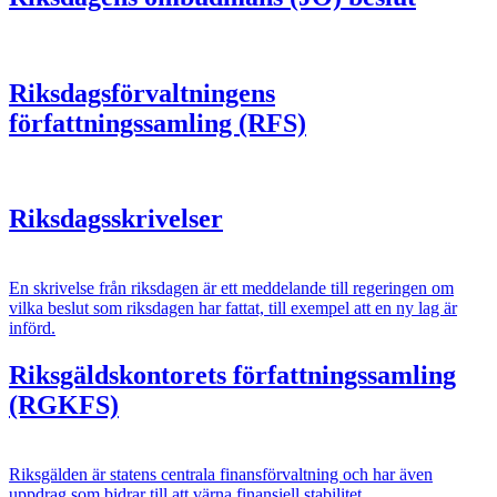
Riksdagsförvaltningens
författningssamling (RFS)
Riksdagsskrivelser
En skrivelse från riksdagen är ett meddelande till regeringen om
vilka beslut som riksdagen har fattat, till exempel att en ny lag är
införd.
Riksgäldskontorets författningssamling
(RGKFS)
Riksgälden är statens centrala finansförvaltning och har även
uppdrag som bidrar till att värna finansiell stabilitet.