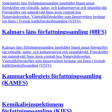
Jönköpings läns författningssamling innehåller bland annat
föreskrifter om sjötrafik, natur- och kulturreservat och strandskydd.
Föreskrifter om naturskydd finns även centralt hos
Naturvårdsverket. Vägtrafikföreskrifter som länsstyrelsen beslutar
om finns i Svensk trafikföreskriftssamling (STFS).
Kalmars läns författningssamling (08FS)
Kalmars läns författningssamling innehåller bland annat föreskrifter
om sjötrafik, natur- och kulturreservat och strandskydd. Föreskrifter
om naturskydd finns även centralt hos Naturvårdsverket.
Vägtrafikföreskrifter som länsstyrelsen beslutar om finns i Svensk
trafikföreskriftssamling (STFS).
Kammarkollegiets författningssamling
(KAMFS)
Kemikalieinspektionens
författningssamling (KIFS)