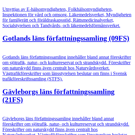
Utnyttjas av E-hälsomyndigheten, Folkhälsomyndigheten,
Inspektionen för vård och omsorg, Läkemedelsverket, Myndigheten
för familjerätt och föräldraskapsstöd, Rättsmedicinalverket,
Socialstyrelsen och Tandvårds- och läkemedelsförmånsverket.
Gotlands läns författningssamling (09FS)
Gotlands läns författningssamling innehåller bland annat föreskrifter
om sjötrafik, natur- och kulturreservat och strandskydd. Föreskrifter
om naturskydd finns även centralt hos Naturvårdsverket.
Vägtrafikföreskrifter som länsstyrelsen beslutar om finns i Svensk
trafikföreskriftssamling (STFS).
Gävleborgs läns författningssamling
(21FS)
Gävleborgs läns författningssamling innehåller bland annat
föreskrifter om sjötrafik, natur- och kulturreservat och strandskydd.
Föreskrifter om naturskydd finns även centralt hos
Naturvårdsverket. Vägtrafikföreskrifter som länsstyrelsen beslutar