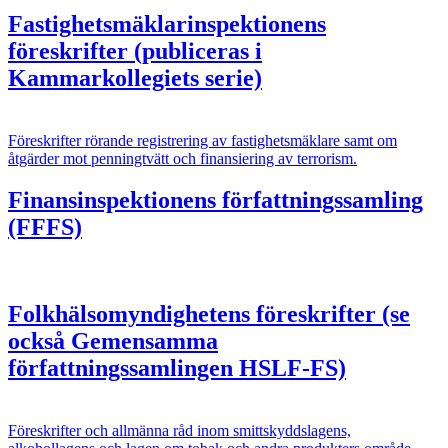
Fastighetsmäklarinspektionens
föreskrifter (publiceras i
Kammarkollegiets serie)
Föreskrifter rörande registrering av fastighetsmäklare samt om
åtgärder mot penningtvätt och finansiering av terrorism.
Finansinspektionens författningssamling
(FFFS)
Folkhälsomyndighetens föreskrifter (se
också Gemensamma
författningssamlingen HSLF-FS)
Föreskrifter och allmänna råd inom smittskyddslagens,