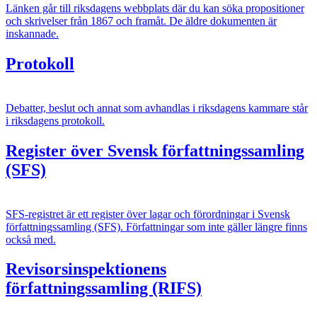
Länken går till riksdagens webbplats där du kan söka propositioner
och skrivelser från 1867 och framåt. De äldre dokumenten är
inskannade.
Protokoll
Debatter, beslut och annat som avhandlas i riksdagens kammare står
i riksdagens protokoll.
Register över Svensk författningssamling
(SFS)
SFS-registret är ett register över lagar och förordningar i Svensk
författningssamling (SFS). Författningar som inte gäller längre finns
också med.
Revisorsinspektionens
författningssamling (RIFS)