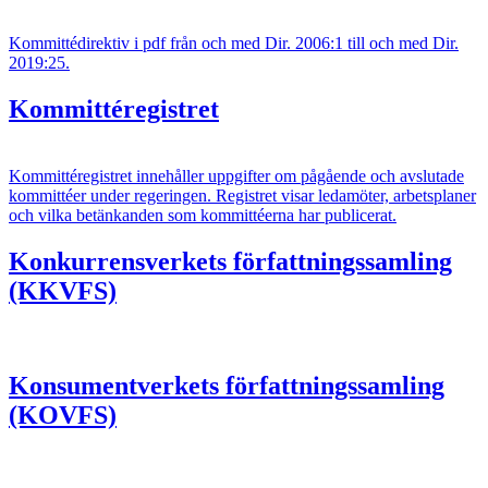
Kommittédirektiv i pdf från och med Dir. 2006:1 till och med Dir.
2019:25.
Kommittéregistret
Kommittéregistret innehåller uppgifter om pågående och avslutade
kommittéer under regeringen. Registret visar ledamöter, arbetsplaner
och vilka betänkanden som kommittéerna har publicerat.
Konkurrensverkets författningssamling
(KKVFS)
Konsumentverkets författningssamling
(KOVFS)