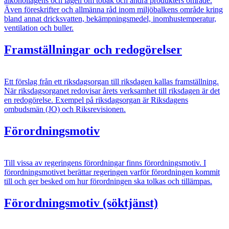
alkohollagens och lagen om tobak och andra produkters område.
Även föreskrifter och allmänna råd inom miljöbalkens område kring
bland annat dricksvatten, bekämpningsmedel, inomhustemperatur,
ventilation och buller.
Framställningar och redogörelser
Ett förslag från ett riksdagsorgan till riksdagen kallas framställning.
När riksdagsorganet redovisar årets verksamhet till riksdagen är det
en redogörelse. Exempel på riksdagsorgan är Riksdagens
ombudsmän (JO) och Riksrevisionen.
Förordningsmotiv
Till vissa av regeringens förordningar finns förordningsmotiv. I
förordningsmotivet berättar regeringen varför förordningen kommit
till och ger besked om hur förordningen ska tolkas och tillämpas.
Förordningsmotiv (söktjänst)