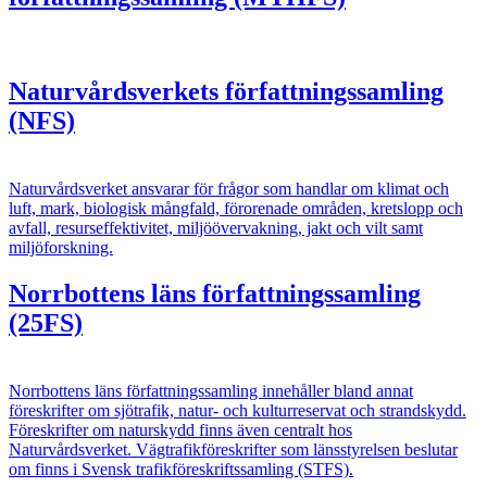
Naturvårdsverkets författningssamling
(NFS)
Naturvårdsverket ansvarar för frågor som handlar om klimat och
luft, mark, biologisk mångfald, förorenade områden, kretslopp och
avfall, resurseffektivitet, miljöövervakning, jakt och vilt samt
miljöforskning.
Norrbottens läns författningssamling
(25FS)
Norrbottens läns författningssamling innehåller bland annat
föreskrifter om sjötrafik, natur- och kulturreservat och strandskydd.
Föreskrifter om naturskydd finns även centralt hos
Naturvårdsverket. Vägtrafikföreskrifter som länsstyrelsen beslutar
om finns i Svensk trafikföreskriftssamling (STFS).