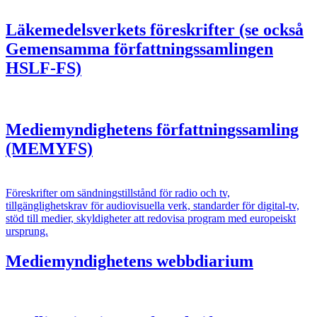
Läkemedelsverkets föreskrifter (se också
Gemensamma författningssamlingen
HSLF-FS)
Mediemyndighetens författningssamling
(MEMYFS)
Föreskrifter om sändningstillstånd för radio och tv,
tillgänglighetskrav för audiovisuella verk, standarder för digital-tv,
stöd till medier, skyldigheter att redovisa program med europeiskt
ursprung.
Mediemyndighetens webbdiarium