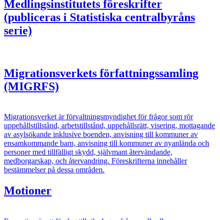
Medlingsinstitutets föreskrifter
(publiceras i Statistiska centralbyråns
serie)
Migrationsverkets författningssamling
(MIGRFS)
Migrationsverket är förvaltningsmyndighet för frågor som rör
uppehållstillstånd, arbetstillstånd, uppehållsrätt, visering, mottagande
av asylsökande inklusive boenden, anvisning till kommuner av
ensamkommande barn, anvisning till kommuner av nyanlända och
personer med tillfälligt skydd, självmant återvändande,
medborgarskap, och återvandring. Föreskrifterna innehåller
bestämmelser på dessa områden.
Motioner