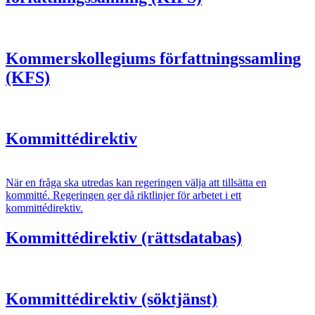
Kommerskollegiums författningssamling
(KFS)
Kommittédirektiv
När en fråga ska utredas kan regeringen välja att tillsätta en
kommitté. Regeringen ger då riktlinjer för arbetet i ett
kommittédirektiv.
Kommittédirektiv (rättsdatabas)
Kommittédirektiv (söktjänst)