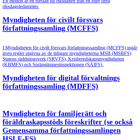
En motion är ett förslag till riksdagen från en eller flera
riksdagsledamöter.
Myndigheten för civilt försvars
författningssamling (MCFFS)
I Myndigheten för civilt försvars författningssamling (MCFFS) ingår
även regler utgivna av de tidigare myndigheterna MSB (MSBFS)
Statens räddningsverk (SRVFS), Krisberedskapsmyndigheten
(KBMFS) och Sprängämnesinspektionen (SÄIFS).
Myndigheten för digital förvaltnings
författningssamling (MDFFS)
Myndigheten för familjerätt och
föräldraskapsstöds föreskrifter (se också
Gemensamma författningssamlingen
HSLF-FS)