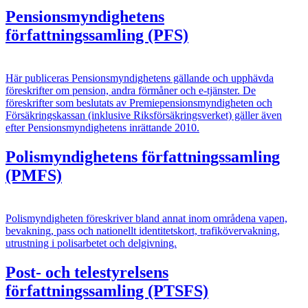
Pensionsmyndighetens
författningssamling (PFS)
Här publiceras Pensionsmyndighetens gällande och upphävda
föreskrifter om pension, andra förmåner och e-tjänster. De
föreskrifter som beslutats av Premiepensionsmyndigheten och
Försäkringskassan (inklusive Riksförsäkringsverket) gäller även
efter Pensionsmyndighetens inrättande 2010.
Polismyndighetens författningssamling
(PMFS)
Polismyndigheten föreskriver bland annat inom områdena vapen,
bevakning, pass och nationellt identitetskort, trafikövervakning,
utrustning i polisarbetet och delgivning.
Post- och telestyrelsens
författningssamling (PTSFS)