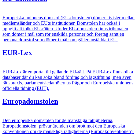
Europeiska unionens domstol (EU-domstolen) dömer i tvister mellan
medlemsländer och EU:s institutioner. Domstolen har också i
uppgift att tolka EU-rätten. Under EU-domstolen finns tribunalen
som dömer i mål som rör enskilda personer och företag samt en
personaldomstol som dömer i mål som gäller anställda i EU.
EUR-Lex
EUR-Lex är en portal till gällande EU-rätt. På EUR-Lex finns olika
databaser där du kan söka bland fördrag och lagstiftning, men även
rättspraxis, parlamentsledamöternas frågor och Europeiska unionens
officiella tidning (EUT).
Europadomstolen
Den europeiska domstolen för de mänskliga rättigheterna,
Europadomstolen, prövar ärenden om brott mot den Europeiska
konventionen om de mänskliga rättigheterna (Europakonventionen).