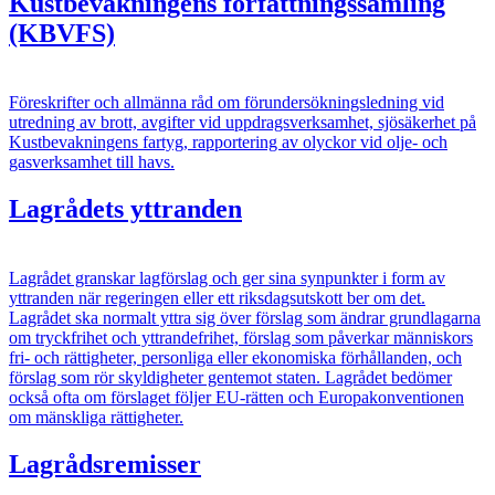
Kustbevakningens författningssamling
(KBVFS)
Föreskrifter och allmänna råd om förundersökningsledning vid
utredning av brott, avgifter vid uppdragsverksamhet, sjösäkerhet på
Kustbevakningens fartyg, rapportering av olyckor vid olje- och
gasverksamhet till havs.
Lagrådets yttranden
Lagrådet granskar lagförslag och ger sina synpunkter i form av
yttranden när regeringen eller ett riksdagsutskott ber om det.
Lagrådet ska normalt yttra sig över förslag som ändrar grundlagarna
om tryckfrihet och yttrandefrihet, förslag som påverkar människors
fri- och rättigheter, personliga eller ekonomiska förhållanden, och
förslag som rör skyldigheter gentemot staten. Lagrådet bedömer
också ofta om förslaget följer EU-rätten och Europakonventionen
om mänskliga rättigheter.
Lagrådsremisser