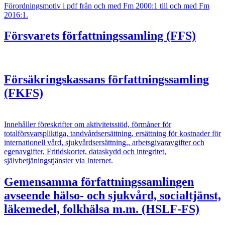
Förordningsmotiv i pdf från och med Fm 2000:1 till och med Fm
2016:1.
Försvarets författningssamling (FFS)
Försäkringskassans författningssamling
(FKFS)
Innehåller föreskrifter om aktivitetsstöd, förmåner för
totalförsvarspliktiga, tandvårdsersättning, ersättning för kostnader för
internationell vård, sjukvårdsersättning,, arbetsgivaravgifter och
egenavgifter, Fritidskortet, dataskydd och integritet,
självbetjäningstjänster via Internet.
Gemensamma författningssamlingen
avseende hälso- och sjukvård, socialtjänst,
läkemedel, folkhälsa m.m. (HSLF-FS)